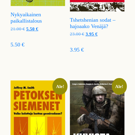
Nykyaikainen
Tshetshenian sodat –
paikallistalous
hajoaako Venäjä?
21.00
€
5.50
€
23.00
€
3.95
€
5.50 €
3.95 €
Ale!
Ale!