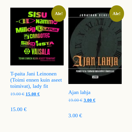
Ale!
Ale!
T-paita Jani Leinonen
(Toimi ennen kuin aseet
toimivat), lady fit
Ajan lahja
19.00
€
15.00
€
19.00
€
3.00
€
15.00 €
3.00 €