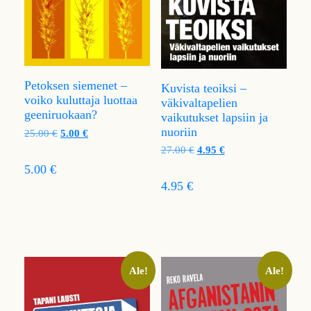
Petoksen siemenet –
Kuvista teoiksi –
voiko kuluttaja luottaa
väkivaltapelien
geeniruokaan?
vaikutukset lapsiin ja
nuoriin
25.00
€
5.00
€
27.00
€
4.95
€
5.00 €
4.95 €
Ale!
Ale!