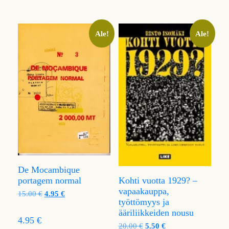
Ale!
Ale!
De Mocambique
portagem normal
Kohti vuotta 1929? –
vapaakauppa,
15.00
€
4.95
€
työttömyys ja
ääriliikkeiden nousu
4.95 €
20.00
€
5.50
€