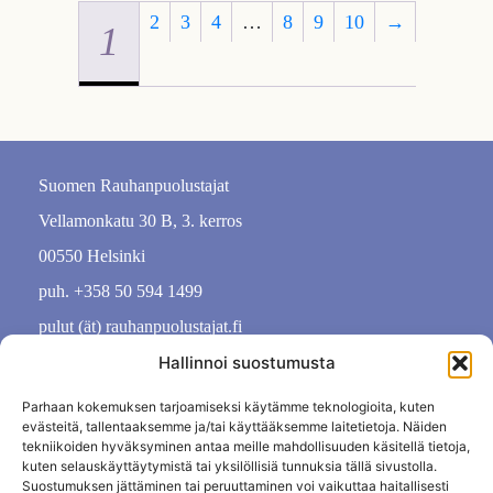
2
3
4
…
8
9
10
→
1
Suomen Rauhanpuolustajat
Vellamonkatu 30 B, 3. kerros
00550 Helsinki
puh. +358 50 594 1499
pulut (ät) rauhanpuolustajat.fi
Hallinnoi suostumusta
Parhaan kokemuksen tarjoamiseksi käytämme teknologioita, kuten
evästeitä, tallentaaksemme ja/tai käyttääksemme laitetietoja. Näiden
tekniikoiden hyväksyminen antaa meille mahdollisuuden käsitellä tietoja,
kuten selauskäyttäytymistä tai yksilöllisiä tunnuksia tällä sivustolla.
Suostumuksen jättäminen tai peruuttaminen voi vaikuttaa haitallisesti