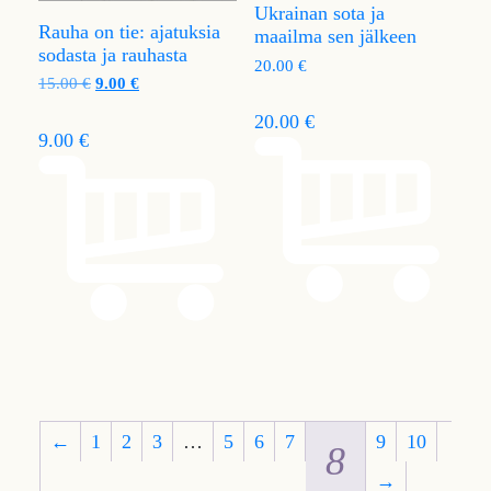
Ukrainan sota ja
Rauha on tie: ajatuksia
maailma sen jälkeen
sodasta ja rauhasta
20.00
€
15.00
€
9.00
€
20.00 €
9.00 €
←
1
2
3
…
5
6
7
9
10
8
→