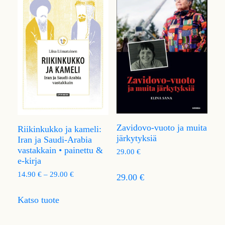
Zavidovo-vuoto ja muita
Riikinkukko ja kameli:
järkytyksiä
Iran ja Saudi-Arabia
vastakkain • painettu &
29.00
€
e-kirja
14.90
€
–
29.00
€
29.00 €
Katso tuote