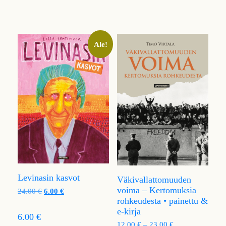
Ale!
Levinasin kasvot
Väkivallattomuuden
voima – Kertomuksia
24.00
€
6.00
€
rohkeudesta • painettu &
e-kirja
6.00 €
12.00
€
–
23.00
€