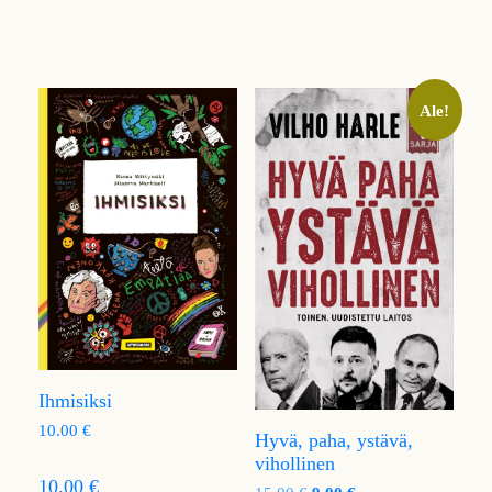
Ale!
Ihmisiksi
10.00
€
Hyvä, paha, ystävä,
vihollinen
10.00 €