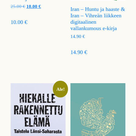
25.00
€
10.00
€
Iran – Huntu ja haaste &
Iran – Vihreän liikkeen
digitaalinen
10.00 €
vallankumous e-kirja
14.90
€
14.90 €
Ale!